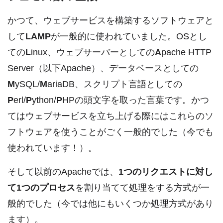
かつて、ウェブサービスを構築するソフトウェアと
して
LAMP
が一般的に使われていました。OSとし
ての
L
inux、ウェブサーバーとしての
A
pache HTTP
Server（以下Apache）、データベースとしての
M
ySQL/
M
ariaDB、スクリプト言語としての
P
erl/
P
ython/
P
HPの頭文字を取った言葉です。かつ
てはウェブサービスを立ち上げる際にはこれらのソ
フトウェアを使うことがごく一般的でした（今でも
使われています！）。
そして以前のApacheでは、
1つのリクエストに対し
て1つのプロセス
を割り当てて処理をする方式が一
般的でした（今では他にもいくつか処理方式があり
ます）。