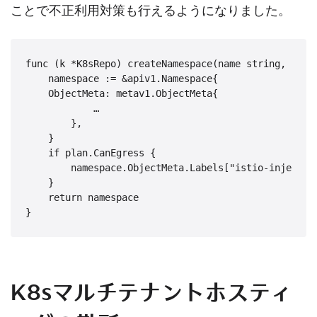
ことで不正利用対策も行えるようになりました。
func (k *K8sRepo) createNamespace(name string, plan 
    namespace := &apiv1.Namespace{

    ObjectMeta: metav1.ObjectMeta{

            …

        },

    }

    if plan.CanEgress {

        namespace.ObjectMeta.Labels["istio-injection
    }

    return namespace

}
K8sマルチテナントホスティ