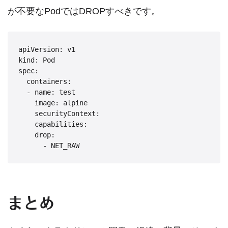
が不要なPodではDROPすべきです。
apiVersion: v1

kind: Pod

spec:

  containers:

  - name: test

    image: alpine

    securityContext:

    capabilities:

    drop:

      - NET_RAW
まとめ