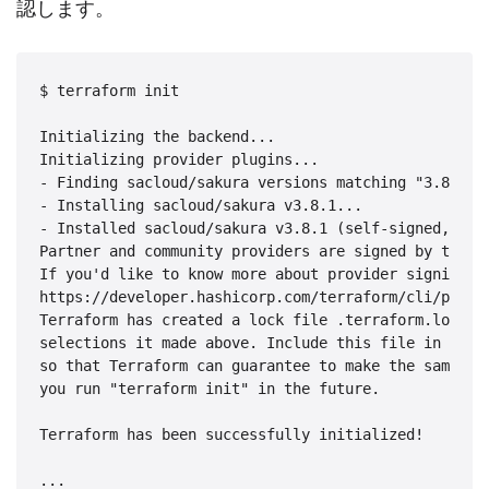
認します。
$ terraform init

Initializing the backend...

Initializing provider plugins...

- Finding sacloud/sakura versions matching "3.8.1"..
- Installing sacloud/sakura v3.8.1...

- Installed sacloud/sakura v3.8.1 (self-signed, key 
Partner and community providers are signed by their 
If you'd like to know more about provider signing, y
https://developer.hashicorp.com/terraform/cli/plugin
Terraform has created a lock file .terraform.lock.hc
selections it made above. Include this file in your 
so that Terraform can guarantee to make the same sel
you run "terraform init" in the future.

Terraform has been successfully initialized!

...