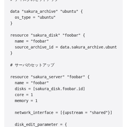
data "sakura_archive" "ubuntu" {

  os_type = "ubuntu"

}

resource "sakura_disk" "foobar" {

  name = "foobar"

  source_archive_id = data.sakura_archive.ubuntu.id

}

# サーバのセットアップ

resource "sakura_server" "foobar" {

  name = "foobar"

  disks = [sakura_disk.foobar.id]

  core = 1

  memory = 1

  network_interface = [{upstream = "shared"}]

  disk_edit_parameter = {
