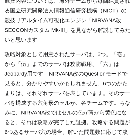
競技内容については、海外チームから毎回絶賛され
る国立研究開発法人情報通信研究機構（NICT）の
競技リアルタイム可視化エンジン「NIRVANA改
SECCONカスタム Mk-III」を見ながら解説してみた
いと思います。
攻略対象として用意されたサーバは、6つ。「壱」
から「伍」までのサーバは攻防戦用、「六」は
Jeopardy用です。NIRVANA改のQuestionモードで
見ると、分かりやすいかもしれません。6つのかた
まりは、それぞれサーバを表しています。そのサー
バを構成する六角形のセルが、各チームです。ちな
みに、NIRVANA改ではセルの色が青から黄色にな
ると、それは攻略が完了した証拠。攻略する問題が
6つあるサーバ六の場合、解いた問題数に応じて淡