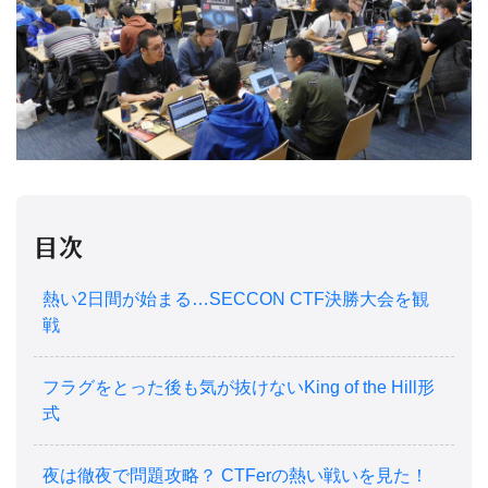
目次
熱い2日間が始まる…SECCON CTF決勝大会を観
戦
フラグをとった後も気が抜けないKing of the Hill形
式
夜は徹夜で問題攻略？ CTFerの熱い戦いを見た！