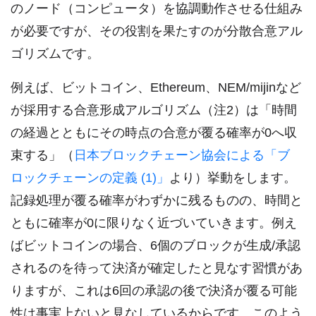
のノード（コンピュータ）を協調動作させる仕組み
が必要ですが、その役割を果たすのが分散合意アル
ゴリズムです。
例えば、ビットコイン、Ethereum、NEM/mijinなど
が採用する合意形成アルゴリズム（注2）は「時間
の経過とともにその時点の合意が覆る確率が0へ収
束する」（
日本ブロックチェーン協会による「ブ
ロックチェーンの定義 (1)」
より）挙動をします。
記録処理が覆る確率がわずかに残るものの、時間と
ともに確率が0に限りなく近づいていきます。例え
ばビットコインの場合、6個のブロックが生成/承認
されるのを待って決済が確定したと見なす習慣があ
りますが、これは6回の承認の後で決済が覆る可能
性は事実上ないと見なしているからです。このよう