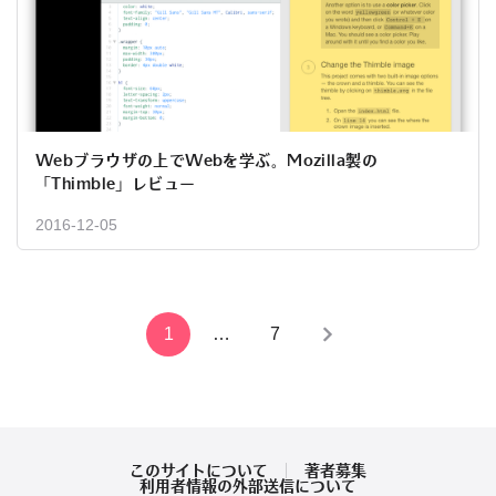
Webブラウザの上でWebを学ぶ。Mozilla製の
「Thimble」レビュー
2016-12-05
投
1
…
7
稿
の
ペ
このサイトについて
著者募集
利用者情報の外部送信について