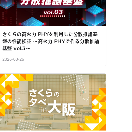
さくらの高火力 PHYを利用した分散推論基
盤の性能検証 〜高火力 PHYで作る分散推論
基盤 vol.3〜
2026-03-25