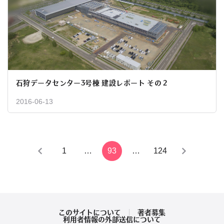
石狩データセンター3号棟 建設レポート その２
2016-06-13
投
1
…
93
…
124
稿
の
ペ
このサイトについて
著者募集
利用者情報の外部送信について