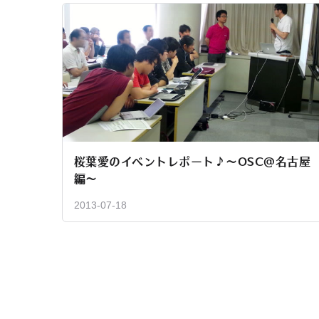
桜葉愛のイベントレポート♪～OSC@名古屋
編～
2013-07-18
投
稿