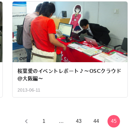
桜葉愛のイベントレポート♪～OSCクラウド
@大阪編～
2013-06-11
1
…
43
44
45