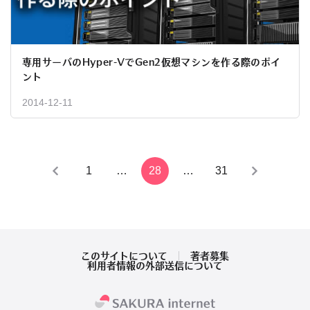
専用サーバのHyper-VでGen2仮想マシンを作る際のポイ
ント
2014-12-11
投
1
…
28
…
31
稿
の
ペ
このサイトについて
著者募集
利用者情報の外部送信について
ー
ジ