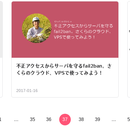
不正アクセスからサーバを守るfail2ban。さ
くらのクラウド、VPSで使ってみよう！
2017-01-16
1
…
35
36
37
38
39
…
5