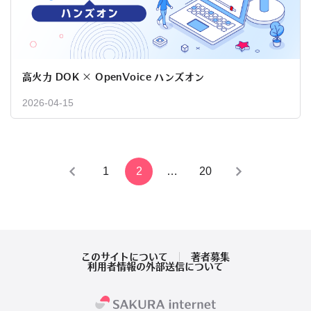
高火力 DOK × OpenVoice ハンズオン
2026-04-15
投
1
2
…
20
稿
の
ペ
このサイトについて
著者募集
利用者情報の外部送信について
ー
ジ