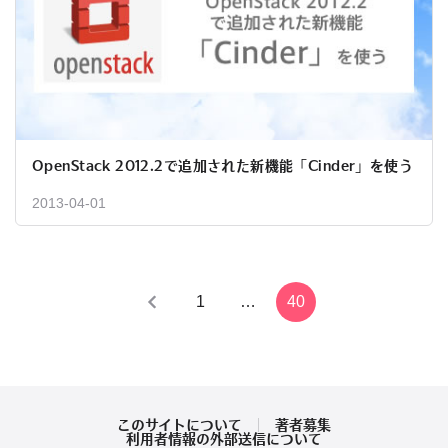
OpenStack 2012.2で追加された新機能「Cinder」を使う
2013-04-01
投
1
…
40
稿
の
ペ
このサイトについて
著者募集
利用者情報の外部送信について