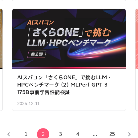
AIスパコン「さくらONE」で挑むLLM・
HPCベンチマーク (2) MLPerf GPT-3
175B事前学習性能検証
2025-12-11
1
2
3
4
…
25