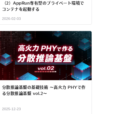
（2）AppRun専有型のプライベート環境で
コンテナを起動する
2026-02-03
分散推論基盤の基礎技術 〜高火力 PHYで作
る分散推論基盤 vol.2〜
2025-12-23