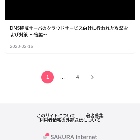
DNS権威サーバのクラウドサービス向けに行われた攻撃お
よび対策 〜後編〜
2023-02-16
投
1
…
4
稿
の
ペ
このサイトについて
著者募集
利用者情報の外部送信について
ー
ジ