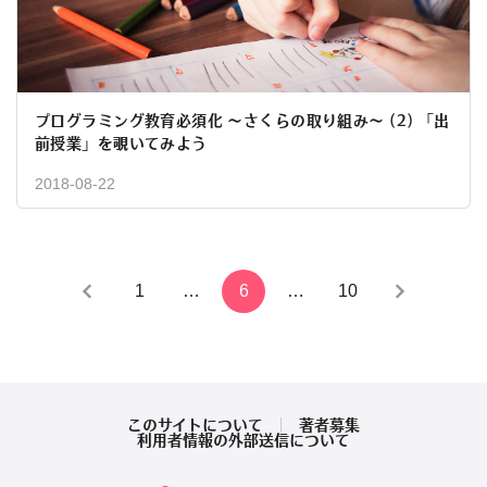
プログラミング教育必須化 ～さくらの取り組み～ (2) 「出
前授業」を覗いてみよう
2018-08-22
投
1
…
6
…
10
稿
の
ペ
このサイトについて
著者募集
利用者情報の外部送信について
ー