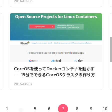
2016-02-08
CoreOSを使ってDockerコンテナを動かす
——15分でできるCoreOSクラスタの作り方
2015-08-07
1
…
5
6
7
8
9
10