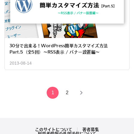
30分で出来る！WordPress簡単カスタマイズ方法
Part.5（全5回）～RSS表示 / バナー設置編～
2013-08-14
投
1
2
稿
の
ペ
このサイトについて
著者募集
利用者情報の外部送信について