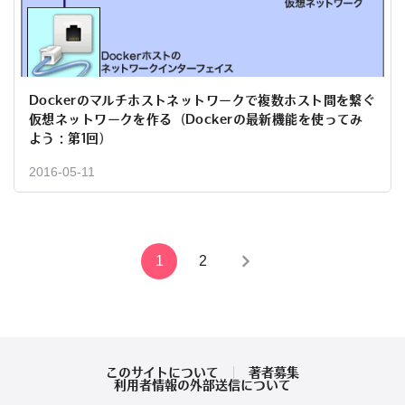
Dockerのマルチホストネットワークで複数ホスト間を繋ぐ
仮想ネットワークを作る（Dockerの最新機能を使ってみ
よう：第1回）
2016-05-11
投
1
2
稿
の
ペ
このサイトについて
著者募集
利用者情報の外部送信について
ー