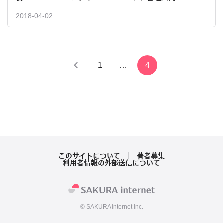
2018-04-02
投
1
…
4
稿
の
ペ
ー
このサイトについて
著者募集
ジ
利用者情報の外部送信について
送
り
© SAKURA internet Inc.