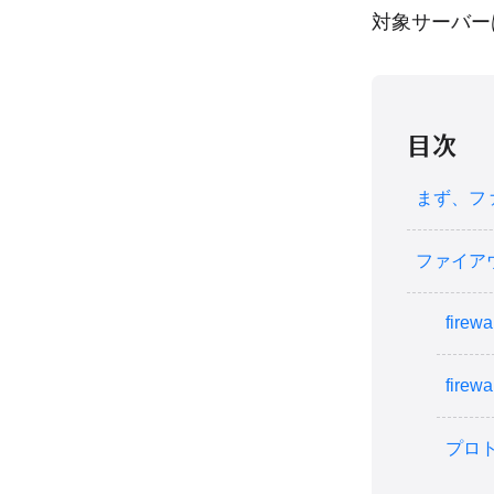
対象サーバーは、
目次
まず、フ
ファイア
fir
fir
プロ