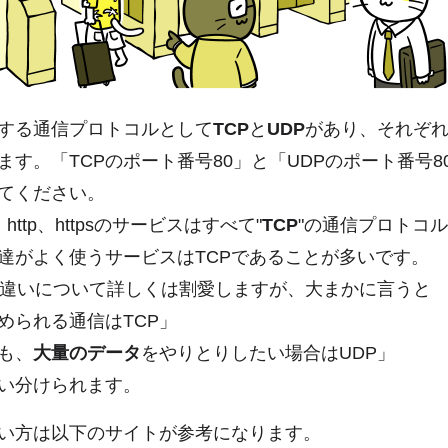
する通信プロトコルとして
TCP
と
UDP
があり、それぞ
ます。「TCPのポート番号80」と「UDPのポート番号8
てください。
http、httpsのサービスはすべて"
TCP
"の通信プロトコ
達がよく使うサービスはTCPであることが多いです。
Pの違いについて詳しくは割愛しますが、大まかに言うと
められる通信はTCP」
も、
大量のデータ
をやりとりしたい場合はUDP」
い分けられます。
い方は以下のサイトが参考になります。