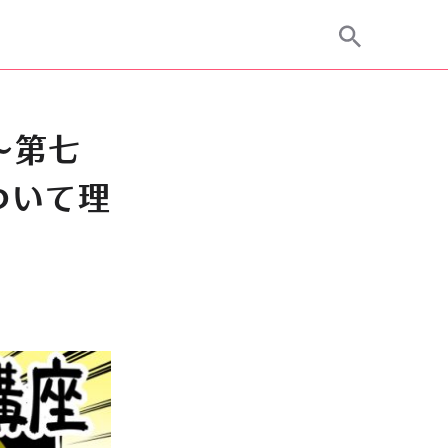
～第七
について理