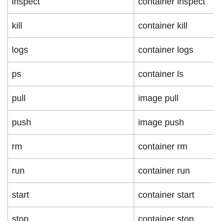
inspect
container inspect
kill
container kill
logs
container logs
ps
container ls
pull
image pull
push
image push
rm
container rm
run
container run
start
container start
stop
container stop