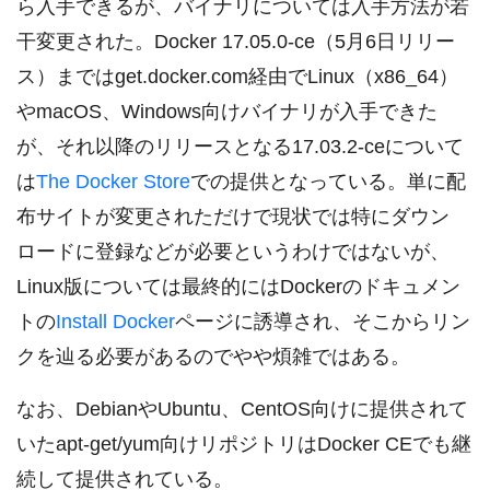
ら入手できるが、バイナリについては入手方法が若
干変更された。Docker 17.05.0-ce（5月6日リリー
ス）まではget.docker.com経由でLinux（x86_64）
やmacOS、Windows向けバイナリが入手できた
が、それ以降のリリースとなる17.03.2-ceについて
は
The Docker Store
での提供となっている。単に配
布サイトが変更されただけで現状では特にダウン
ロードに登録などが必要というわけではないが、
Linux版については最終的にはDockerのドキュメン
トの
Install Docker
ページに誘導され、そこからリン
クを辿る必要があるのでやや煩雑ではある。
なお、DebianやUbuntu、CentOS向けに提供されて
いたapt-get/yum向けリポジトリはDocker CEでも継
続して提供されている。