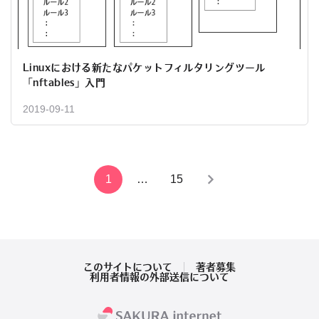
Linuxにおける新たなパケットフィルタリングツール
「nftables」入門
2019-09-11
投
1
…
15
稿
の
ペ
このサイトについて
著者募集
利用者情報の外部送信について
ー
ジ