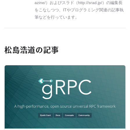
azine/）およびスラド（http://srad.jp/）の編集長
をこなしつつ、ITやプログラミング関連の記事執
筆などを行っています。
松島浩道の記事