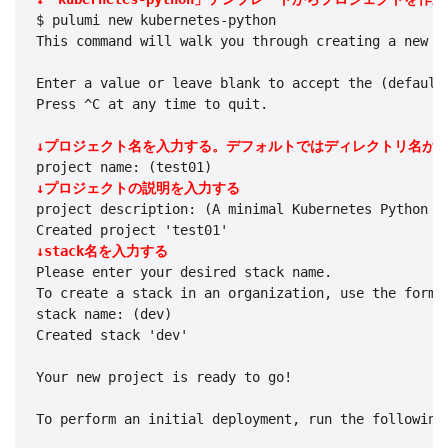
$ pulumi new kubernetes-python

This command will walk you through creating a new Pu
Enter a value or leave blank to accept the (default)
Press ^C at any time to quit.

↓プロジェクト名を入力する。デフォルトではディレクトリ名が
↓プロジェクトの説明を入力する
project description: (A minimal Kubernetes Python Pu
↓stack名を入力する
Please enter your desired stack name.

To create a stack in an organization, use the format
stack name: (dev)

Created stack 'dev'

Your new project is ready to go!

To perform an initial deployment, run the following 