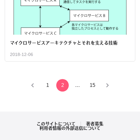
マイクロサービスアーキテクチャとそれを支える技術
2018-12-06
投
1
2
…
15
稿
の
ペ
このサイトについて
著者募集
利用者情報の外部送信について
ー