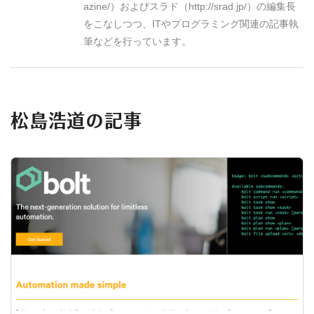
azine/）およびスラド（http://srad.jp/）の編集長
をこなしつつ、ITやプログラミング関連の記事執
筆などを行っています。
松島浩道の記事