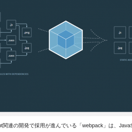
ript関連の開発で採用が進んでいる「webpack」は、JavaS