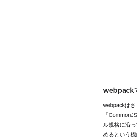
webpa
webpac
「CommonJS
ル規格に沿って
めるという機