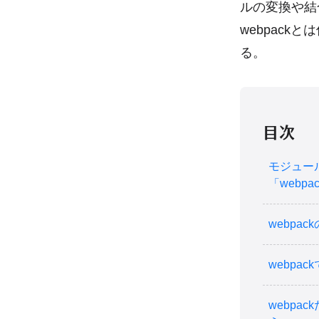
ルの変換や結
webpac
る。
目次
モジュー
「webpa
webpa
webpac
webp