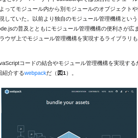
よってモジュール内から別モジュールのオブジェクトや
現していた。以前より独自のモジュール管理機構という
ode.jsの普及とともにモジュール管理機構の便利さが広
ブラウザ上でモジュール管理機構を実現するライブラリ
vaScriptコードの結合やモジュール管理機構を実現す
回紹介する
webpack
だ（
図1
）。