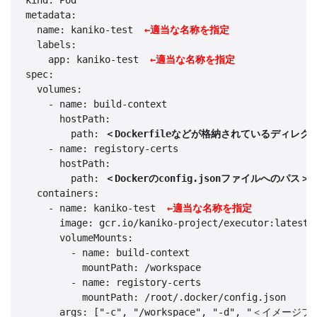
kind: Pod

metadata:

  name: kaniko-test  
←適当な名称を指定
  labels:

    app: kaniko-test  
←適当な名称を指定
spec:

  volumes:

    - name: build-context

      hostPath:

        path: 
＜Dockerfileなどが格納されているディレク
    - name: registory-certs

      hostPath:

        path: 
＜Dockerのconfig.jsonファイルへのパス＞
  containers:

    - name: kaniko-test  
←適当な名称を指定
      image: gcr.io/kaniko-project/executor:latest

      volumeMounts:

        - name: build-context

          mountPath: /workspace

        - name: registory-certs

          mountPath: /root/.docker/config.json

      args: ["-c", "/workspace", "-d", "＜イメージ