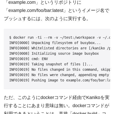
「example.com」というリポジトリに
「example.com/foo/bar:latest」というイメージ名で
プッシュするには、次のように実行する。
$ docker run -ti --rm -v ~/test:/workspace -v ~/.do
INFO[0000] Unpacking filesystem of busybox...

INFO[0000] Whitelisted directories are [/kaniko /pr
INFO[0008] Initializing source image busybox

INFO[0019] cmd: ENV

INFO[0019] Taking snapshot of files []...

INFO[0019] No files changed in this command, skippin
INFO[0019] No files were changed, appending empty la
ただ、このようにdockerコマンド経由でKanikoを実
行することにあまり意味は無い。dockerコマンドが
利用できるということは、直接「docker build」コ