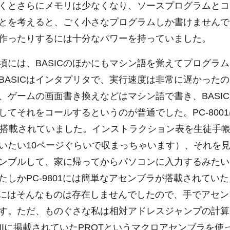
くとさらにメモリは少なくなり、ソースプログラムとコ
とを考えると、ごく小さなプログラムしか書けませんで
作ったりするには十分なパワーを持っていました。
頃には、BASICのほかにもマシン語を覚えてプログラ
BASICはインタプリタで、実行速度は非常に遅かった
、ゲームの画面書き換えなどはマシン語で書き、BASI
てそれをコールするというのが普通でした。PC-8001は
が搭載されていました。インストラクション表を生徒手
いたい10ページぐらいで収まっちゃいます）、それを
ンブルして、家に帰ってからパソコンに入力するみたい
たしかPC-9801には簡単なアセンブラが搭載されてい
001にはそんなものは存在しませんでしたので、手でアセ
す。ただ、ものぐさな私は相対アドレスジャンプの計算
CIIに掲載されていたPROTというマクロアセンブラを使