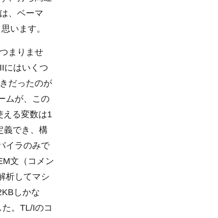
は、ベーマ
たと思います。
つまりませ
IIにはいくつ
きだったのが
ゲームが、この
、使える変数は1
を定義でき、構
ンパイラのみで
EM文（コメン
を解析してマシ
2KBしかな
。TL/Iのコ