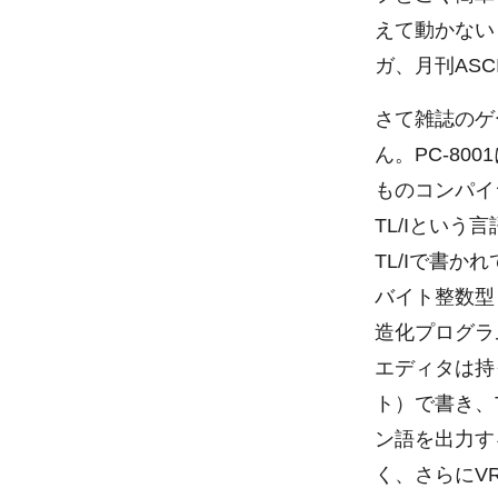
えて動かない
ガ、月刊ASC
さて雑誌のゲ
ん。PC-80
ものコンパイ
TL/Iとい
TL/Iで書か
バイト整数型
造化プログラ
エディタは持
ト）で書き、
ン語を出力する
く、さらにV