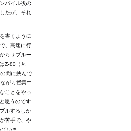
ンパイル後の
したが、それ
ムを書くように
ので、高速に行
Cからサブルー
Z-80（互
帳の間に挟んで
見ながら授業中
なことをやっ
たと思うのです
ンブルするしか
が苦手で、や
っていまし