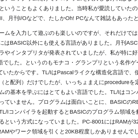
ということもよくありました。当時私が愛読していたの
II、月刊I/Oなどで、たしかOh! PCなんて雑誌もあっ
ームを入力して遊ぶのも楽しいのですが、それだけでは
01にはBASIC以外にも使える言語がありました。月刊ASC
ラやインタプリタが発表されていましたが、私が特に好
う言語でした。というのもモナコ・グランプリという名作
れていたからです。TL/IはPascalライクな構造化言語で
（と配列）だけでしたが、いっちょまえにprocedure
ムの基本を学ぶにはとてもよい言語でした。TL/Iはコ
っていません。プログラムは面白いことに、BASICのR
TL/Iコンパイラを起動するとBASICのプログラム領域
という方式になっていました。PC-8001にはRAMが3
RAMやワーク領域を引くと20KB程度しかありませんでした