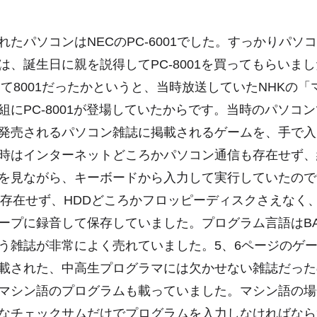
れたパソコンはNECのPC-6001でした。すっかりパソ
は、誕生日に親を説得してPC-8001を買ってもらいま
なくて8001だったかというと、当時放送していたNHKの
組にPC-8001が登場していたからです。当時のパソコ
発売されるパソコン雑誌に掲載されるゲームを、手で入
時はインターネットどころかパソコン通信も存在せず、
を見ながら、キーボードから入力して実行していたので
も存在せず、HDDどころかフロッピーディスクさえなく
ープに録音して保存していました。プログラム言語はBA
う雑誌が非常によく売れていました。5、6ページのゲ
載された、中高生プログラマには欠かせない雑誌だった
マシン語のプログラムも載っていました。マシン語の場
なチェックサムだけでプログラムを入力しなければなら