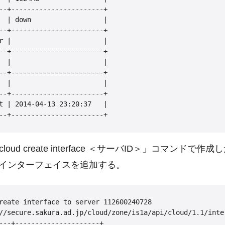
--+-----------------------+

  | down                  |

--+-----------------------+

r |                       |

--+-----------------------+

  |                       |

--+-----------------------+

  |                       |

--+-----------------------+

t | 2014-04-13 23:20:37   |

oud create interface ＜サーバID＞」コマンドで作
インターフェイスを追加する。
reate interface to server 112600240728 

//secure.sakura.ad.jp/cloud/zone/is1a/api/cloud/1.1/inte
---+---------------------+
