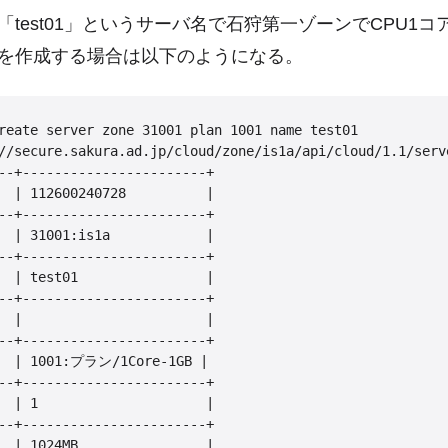
test01」というサーバ名で石狩第一ゾーンでCPU1コ
バを作成する場合は以下のようになる。
reate server zone 31001 plan 1001 name test01

//secure.sakura.ad.jp/cloud/zone/is1a/api/cloud/1.1/serv
--+-----------------------+

  | 112600240728          |

--+-----------------------+

  | 31001:is1a            |

--+-----------------------+

  | test01                |

--+-----------------------+

  |                       |

--+-----------------------+

   | 1001:プラン/1Core-1GB |

--+-----------------------+

  | 1                     |

--+-----------------------+

  | 1024MB                |
