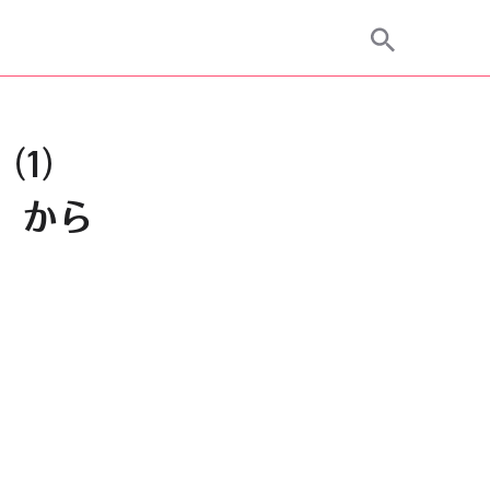
（1）
d」から