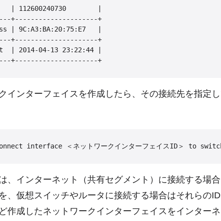
   | 112600240730        |

---+---------------------+

ss | 9C:A3:BA:20:75:E7   |

---+---------------------+

t  | 2014-04-13 23:22:44 |

クインターフェイスを作成したら、その接続先を指定し
、インターネット（共有セグメント）に接続する場合は「
を、仮想スイッチやルータに接続する場合はそれらのI
ど作成したネットワークインターフェイスをインターネ