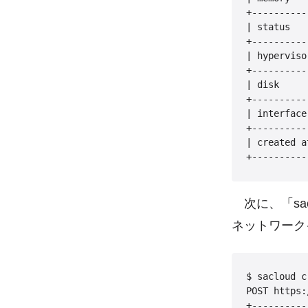
+----------
| status   
+----------
| hyperviso
+----------
| disk     
+----------
| interface
+----------
| created a
次に、「sacl
ネットワーク
$ sacloud c
POST https:
+----------