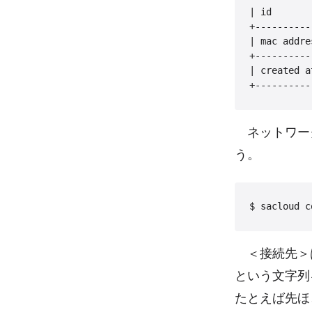
| id       
+----------
| mac addre
+----------
| created a
ネットワー
う。
＜接続先＞は
という文字列
たとえば先ほ