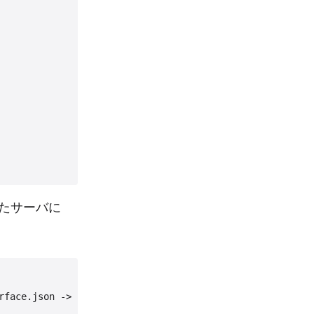
成したサーバに
rface.json -> 201 Created (1/1) ~1.302sec
