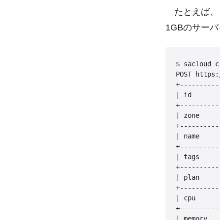
たとえば、「
1GBのサー
$ sacloud c
POST https:
+----------
| id       
+----------
| zone     
+----------
| name     
+----------
| tags     
+----------
| plan    
+----------
| cpu      
+----------
| memory   