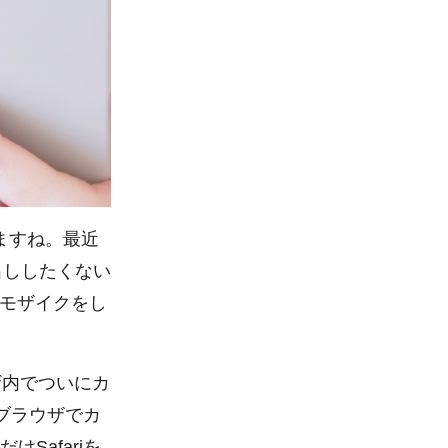
ますね。最近
出ししたくない
モザイクをし
ウザ内でついにカ
eブラウザでカ
Safariを