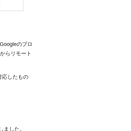
Googleのブロ
riからリモート
対応したもの
。
較しました。