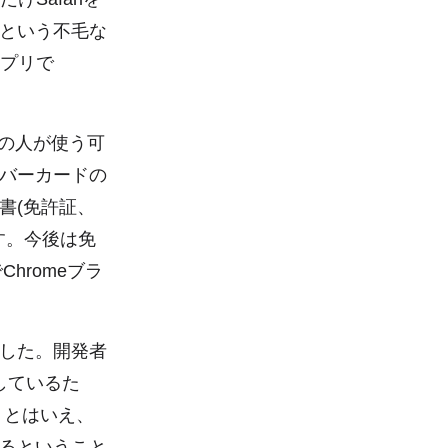
という不毛な
アプリで
くの人が使う可
バーカードの
書(免許証、
す。今後は免
Chromeブラ
した。開発者
しているた
す。とはいえ、
るということ