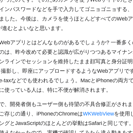
インパスワードなどを手で入力してゴニョゴニョする、
ました。今後は、カメラを使うほとんどすべてのWeb
対応が進むとよいなと思います。
Webアプリとはどんなものがあるでしょうか? 一番多
のは、昨今改めて必要と認識が広がりつつあるマイナン
ンラインでセッションを維持したまま顔写真と身分証明
を撮影し、即座にアップロードするようなWebアプリで
-taxなどでも使われるでしょう。MacとiPhoneの両方で
に使っている人は、特に不便が解消されます。
で、開発者側もユーザー側も待望の不具合修正がされま
存じの通り、iPhoneのChromeは
WKWebView
を使用
グとJavaScriptのほとんどの挙動はSafariと同じで
使えなかったので、実機で確認してみたら違う動きをす