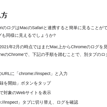
見方
afariのログはMacのSafariと連携すると簡単に見ること
ログも同様に見えるでしょうか?
021年2月の時点ではまだMac上からChromeのログ
oneのChromeで、下記の手順を踏むことで、別タブの
のURLに「chrome://inspect」と入力
録を開始」ボタンをタップ
で対象のWebサイトを表示
me://inspect」タブに切り替え、ログを確認