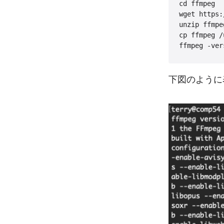
cd ffmpeg

wget https:
unzip ffmpe
cp ffmpeg /
下図のように