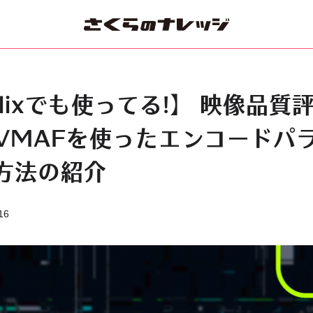
flixでも使ってる!】 映像品質
VMAFを使ったエンコードパ
方法の紹介
16