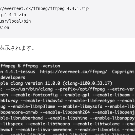
//evermeet.cx/ffmpeg/ffmpeg-4.4.1.zip

g-4.4.1.zip

usr/local/bin

表示されます。