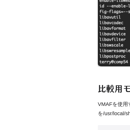
比較用
VMAFを使
を/usr/loc