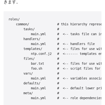
きます。
roles/

    common/               # this hierarchy represent
        tasks/            #

            main.yml      #  <-- tasks file can incl
        handlers/         #

            main.yml      #  <-- handlers file

        templates/        #  <-- files for use with 
            ntp.conf.j2   #  <------- templates end 
        files/            #

            bar.txt       #  <-- files for use with 
            foo.sh        #  <-- script files for us
        vars/             #

            main.yml      #  <-- variables associate
        defaults/         #

            main.yml      #  <-- default lower prior
        meta/             #

            main.yml      #  <-- role dependencies
