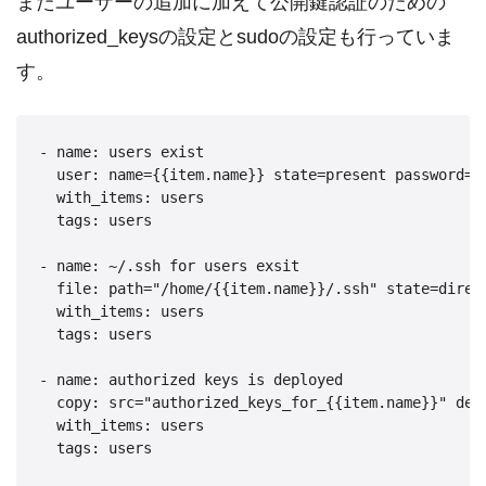
またユーザーの追加に加えて公開鍵認証のための
authorized_keysの設定とsudoの設定も行っていま
す。
- name: users exist

  user: name={{item.name}} state=present password={{
  with_items: users

  tags: users

- name: ~/.ssh for users exsit

  file: path="/home/{{item.name}}/.ssh" state=direc
  with_items: users

  tags: users

- name: authorized keys is deployed

  copy: src="authorized_keys_for_{{item.name}}" des
  with_items: users

  tags: users
