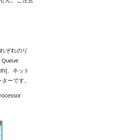
せん。ご注意
れぞれのリ
Queue
ngth]、ネット
うカウンターです。
essor