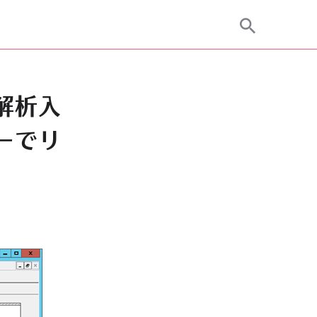
ス解析入
ーでリ