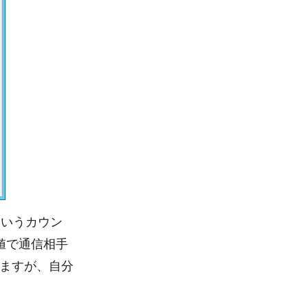
] というカウン
の値で通信相手
ますが、自分