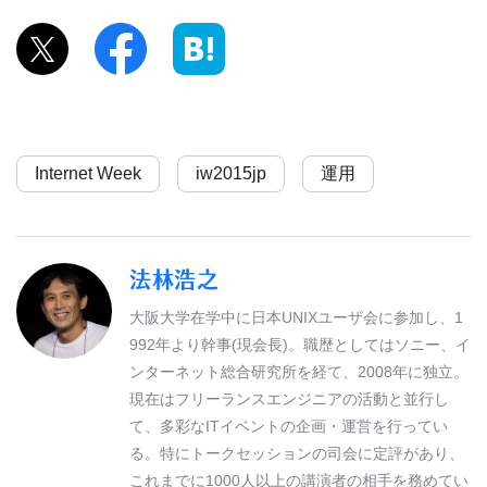
Internet Week
iw2015jp
運用
法林浩之
大阪大学在学中に日本UNIXユーザ会に参加し、1
992年より幹事(現会長)。職歴としてはソニー、イ
ンターネット総合研究所を経て、2008年に独立。
現在はフリーランスエンジニアの活動と並行し
て、多彩なITイベントの企画・運営を行ってい
る。特にトークセッションの司会に定評があり、
これまでに1000人以上の講演者の相手を務めてい