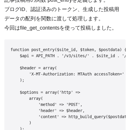
記事投稿用の関数 post_entryを定義します。
ブログID、認証済みのトークン、生成した投稿用
データの配列を関数に渡して処理します。
今回はfile_get_contentsを使って投稿しました。
function post_entry($site_id, $token, $postdata) {

    $api = API_PATH . '/v3/sites/' . $site_id . '/en
    $header = array(

        'X-MT-Authorization: MTAuth accessToken=' . 
    );

    $options = array('http' => 

        array(

            'method' => 'POST',

            'header' => $header,

            'content' => http_build_query($postdata)
        )

    );
