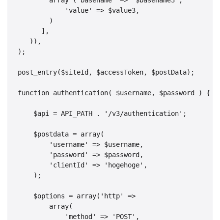
            'value' => $value3,

        )

      ],

   )),

);

post_entry($siteId, $accessToken, $postData);

function authentication( $username, $password ) {

    $api = API_PATH . '/v3/authentication';

    $postdata = array(

        'username' => $username,

        'password' => $password,

        'clientId' => 'hogehoge',

    );

    $options = array('http' => 

        array(

            'method' => 'POST',
