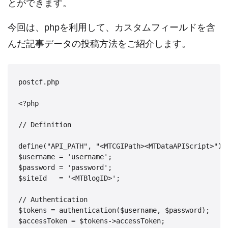
とができます。
今回は、phpを利用して、カスタムフィールドを含
んだ記事データの投稿方法をご紹介します。
postcf.php

<?php

// Definition

define("API_PATH", "<MTCGIPath><MTDataAPIScript>");

$username = 'username'; 

$password = 'password'; 

$siteId   = '<MTBlogID>';  

// Authentication

$tokens = authentication($username, $password);

$accessToken = $tokens->accessToken;
