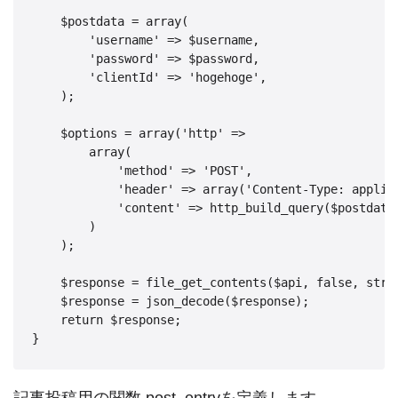
    $postdata = array(

        'username' => $username,

        'password' => $password,

        'clientId' => 'hogehoge',

    );

    $options = array('http' => 

        array(

            'method' => 'POST',

            'header' => array('Content-Type: applica
            'content' => http_build_query($postdata)
        )

    );

    $response = file_get_contents($api, false, strea
    $response = json_decode($response);

    return $response;
