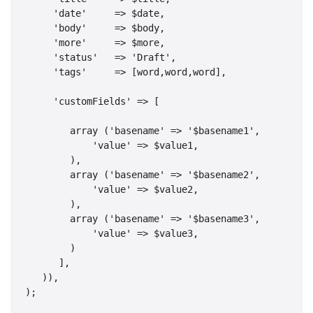
     'date'     => $date,

     'body'     => $body,

     'more'     => $more,

     'status'   => 'Draft',

     'tags'     => [word,word,word],

     'customFields' => [

        array ('basename' => '$basename1', 

            'value' => $value1,

        ),

        array ('basename' => '$basename2',

            'value' => $value2,

        ),

        array ('basename' => '$basename3',

            'value' => $value3,

        )

      ],

   )),

);
