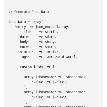
// Generate Post Data

$postData = array(

   'entry' => json_encode(array(

     'title'    => $title,

     'date'     => $date,

     'body'     => $body,

     'more'     => $more,

     'status'   => 'Draft',

     'tags'     => [word,word,word],

     'customFields' => [

        array ('basename' => '$basename1', 

            'value' => $value1,

        ),

        array ('basename' => '$basename2',

            'value' => $value2,

        ),

        array ('basename' => '$basename3',
