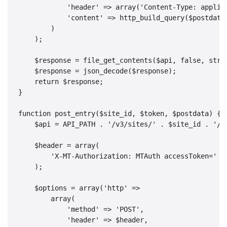
            'header' => array('Content-Type: applica
            'content' => http_build_query($postdata)
        )

    );

    $response = file_get_contents($api, false, strea
    $response = json_decode($response);

    return $response;

}

function post_entry($site_id, $token, $postdata) {

    $api = API_PATH . '/v3/sites/' . $site_id . '/en
    $header = array(

        'X-MT-Authorization: MTAuth accessToken=' . 
    );

    $options = array('http' => 

        array(

            'method' => 'POST',

            'header' => $header,
