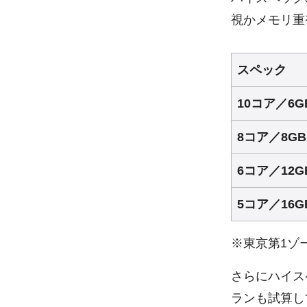
視かメモリ重
スペック
10コア／6
8コア／8G
6コア／12
5コア／16
※東京第1ゾ
さらにハイス
ランも試算し