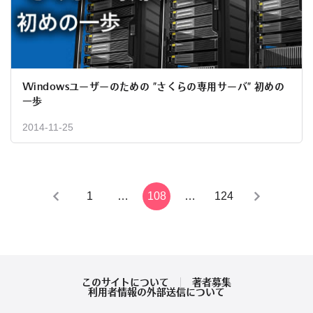
Windowsユーザーのための ”さくらの専用サーバ” 初めの
一歩
2014-11-25
投
1
…
108
…
124
稿
の
ペ
このサイトについて
著者募集
利用者情報の外部送信について
ー