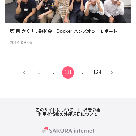
第1回 さくナレ勉強会「Docker ハンズオン」レポート
2014-09-05
投
1
…
111
…
124
稿
の
ペ
このサイトについて
著者募集
利用者情報の外部送信について
ー
ジ