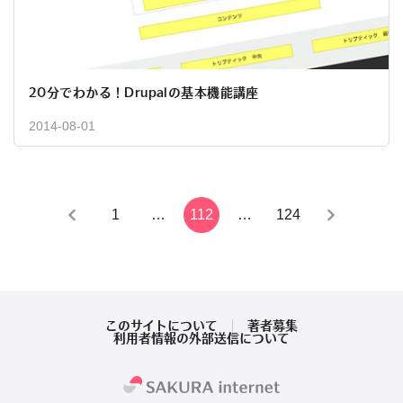
20分でわかる！Drupalの基本機能講座
2014-08-01
投
1
…
112
…
124
稿
の
ペ
このサイトについて
著者募集
利用者情報の外部送信について
ー
ジ