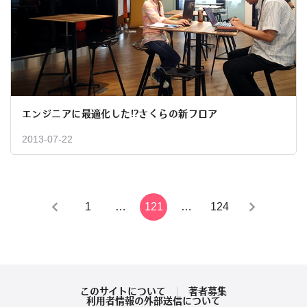
エンジニアに最適化した!?さくらの新フロア
2013-07-22
投
1
…
121
…
124
稿
の
ペ
このサイトについて
著者募集
利用者情報の外部送信について