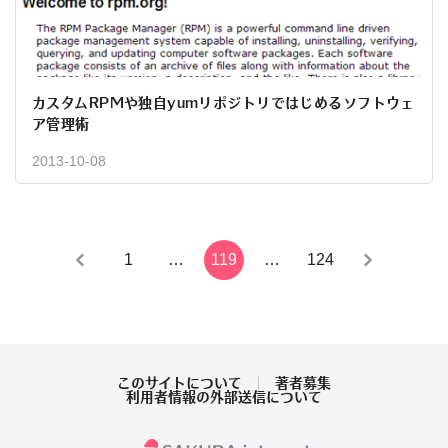
カスタムRPMや独自yumリポジトリではじめるソフトウェ
ア管理術
2013-10-08
投
1
…
119
…
124
稿
の
ペ
このサイトについて
著者募集
利用者情報の外部送信について
ー