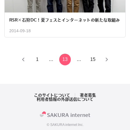
RSR×石狩DC！夏フェスとインターネットの新たな取組み
2014-09-18
投
1
…
13
…
15
稿
の
ペ
このサイトについて
著者募集
利用者情報の外部送信について
ー
ジ
© SAKURA internet Inc.
送