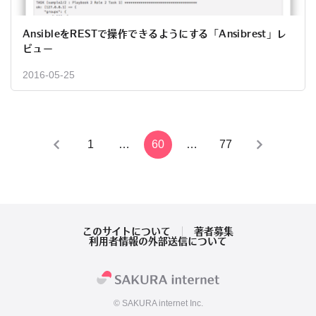
AnsibleをRESTで操作できるようにする「Ansibrest」レ
ビュー
2016-05-25
投
1
…
60
…
77
稿
の
ペ
このサイトについて
著者募集
利用者情報の外部送信について
ー
ジ
© SAKURA internet Inc.
送