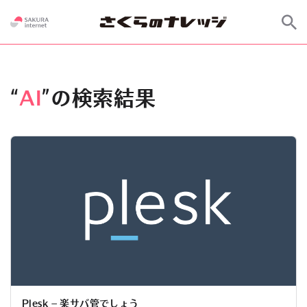
“
AI
”の検索結果
Plesk – 楽サバ管でしょう