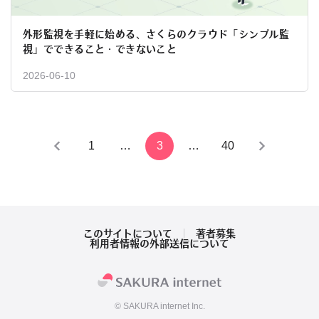
外形監視を手軽に始める、さくらのクラウド「シンプル監
視」でできること・できないこと
2026-06-10
投
1
…
3
…
40
稿
の
ペ
このサイトについて
著者募集
利用者情報の外部送信について
ー
ジ
© SAKURA internet Inc.
送