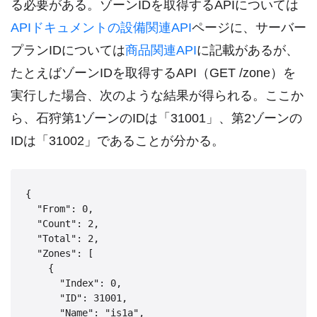
る必要がある。ゾーンIDを取得するAPIについては
APIドキュメントの設備関連API
ページに、サーバー
プランIDについては
商品関連API
に記載があるが、
たとえばゾーンIDを取得するAPI（GET /zone）を
実行した場合、次のような結果が得られる。ここか
ら、石狩第1ゾーンのIDは「31001」、第2ゾーンの
IDは「31002」であることが分かる。
{

  "From": 0,

  "Count": 2,

  "Total": 2,

  "Zones": [

    {

      "Index": 0,

      "ID": 31001,

      "Name": "is1a",
