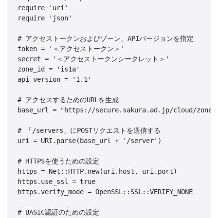
require 'uri'

require 'json'

# アクセストークンおよびゾーン、APIバージョンを指定

token = '＜アクセストークン＞'

secret = '＜アクセストークンシークレット＞'

zone_id = 'is1a'

api_version = '1.1'

# アクセスするためのURLを生成

base_url = "https://secure.sakura.ad.jp/cloud/zone/#
# 「/servers」にPOSTリクエストを送信する

uri = URI.parse(base_url + '/server')

# HTTPSを使うための設定

https = Net::HTTP.new(uri.host, uri.port)

https.use_ssl = true

https.verify_mode = OpenSSL::SSL::VERIFY_NONE

# BASIC認証のための設定
