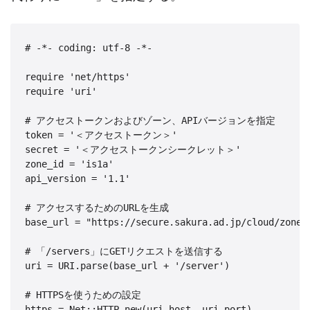
# -*- coding: utf-8 -*-

require 'net/https'

require 'uri'

# アクセストークンおよびゾーン、APIバージョンを指定

token = '＜アクセストークン＞'

secret = '＜アクセストークンシークレット＞'

zone_id = 'is1a'

api_version = '1.1'

# アクセスするためのURLを生成

base_url = "https://secure.sakura.ad.jp/cloud/zone/#
# 「/servers」にGETリクエストを送信する

uri = URI.parse(base_url + '/server')

# HTTPSを使うための設定

https = Net::HTTP.new(uri.host, uri.port)
