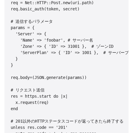
req = Net::HTTP::Post.new(uri.path)

req.basic_auth(token, secret)

# 送信するパラメータ

params = {

  'Server' => {

    'Name' => 'foobar', # サーバー名

    'Zone' => { 'ID' => 31001 },  # ゾーンID

    'ServerPlan' => { 'ID' => 1001 },  # サーバープラ
  }

}

req.body=(JSON.generate(params))

# リクエスト送信

res = https.start do |x|

  x.request(req)

end

# 201以外のHTTPステータスコードが返ってきたら終了する

unless res.code == '201'
