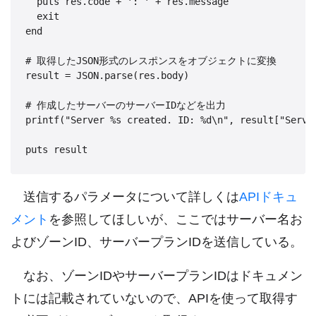
  puts res.code + ': ' + res.message

  exit

end

# 取得したJSON形式のレスポンスをオブジェクトに変換

result = JSON.parse(res.body)

# 作成したサーバーのサーバーIDなどを出力

printf("Server %s created. ID: %d\n", result["Server
送信するパラメータについて詳しくは
APIドキュ
メント
を参照してほしいが、ここではサーバー名お
よびゾーンID、サーバープランIDを送信している。
なお、ゾーンIDやサーバープランIDはドキュメン
トには記載されていないので、APIを使って取得す