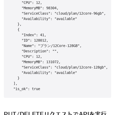
      "CPU": 12,

      "MemoryMB": 98304,

      "ServiceClass": "cloud/plan/12core-96gb",

      "Availability": "available"

    },

    {

      "Index": 41,

      "ID": 128012,

      "Name": "プラン/12Core-128GB",

      "Description": "",

      "CPU": 12,

      "MemoryMB": 131072,

      "ServiceClass": "cloud/plan/12core-128gb",

      "Availability": "available"

    }

  ],

PUT/DELETEリクエストでAPIを実行