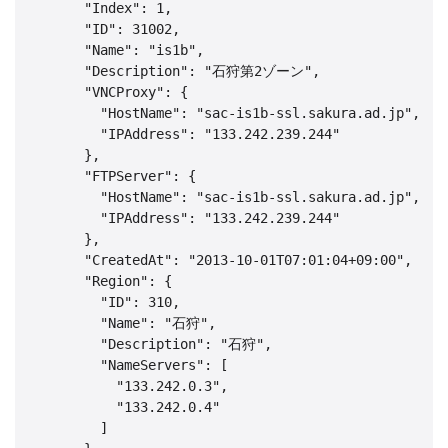
      "Index": 1,

      "ID": 31002,

      "Name": "is1b",

      "Description": "石狩第2ゾーン",

      "VNCProxy": {

        "HostName": "sac-is1b-ssl.sakura.ad.jp",

        "IPAddress": "133.242.239.244"

      },

      "FTPServer": {

        "HostName": "sac-is1b-ssl.sakura.ad.jp",

        "IPAddress": "133.242.239.244"

      },

      "CreatedAt": "2013-10-01T07:01:04+09:00",

      "Region": {

        "ID": 310,

        "Name": "石狩",

        "Description": "石狩",

        "NameServers": [

          "133.242.0.3",

          "133.242.0.4"

        ]
