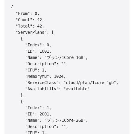
{

  "From": 0,

  "Count": 42,

  "Total": 42,

  "ServerPlans": [

    {

      "Index": 0,

      "ID": 1001,

      "Name": "プラン/1Core-1GB",

      "Description": "",

      "CPU": 1,

      "MemoryMB": 1024,

      "ServiceClass": "cloud/plan/1core-1gb",

      "Availability": "available"

    },

    {

      "Index": 1,

      "ID": 2001,

      "Name": "プラン/1Core-2GB",

      "Description": "",

      "CPU": 1,
