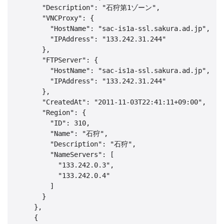
      "Description": "石狩第1ゾーン",

      "VNCProxy": {

        "HostName": "sac-is1a-ssl.sakura.ad.jp",

        "IPAddress": "133.242.31.244"

      },

      "FTPServer": {

        "HostName": "sac-is1a-ssl.sakura.ad.jp",

        "IPAddress": "133.242.31.244"

      },

      "CreatedAt": "2011-11-03T22:41:11+09:00",

      "Region": {

        "ID": 310,

        "Name": "石狩",

        "Description": "石狩",

        "NameServers": [

          "133.242.0.3",

          "133.242.0.4"

        ]

      }

    },

    {
