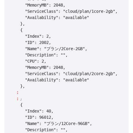
      "MemoryMB": 2048,

      "ServiceClass": "cloud/plan/1core-2gb",

      "Availability": "available"

    },

    {

      "Index": 2,

      "ID": 2002,

      "Name": "プラン/2Core-2GB",

      "Description": "",

      "CPU": 2,

      "MemoryMB": 2048,

      "ServiceClass": "cloud/plan/2core-2gb",

      "Availability": "available"

    },

：
：
」

    {

      "Index": 40,

      "ID": 96012,

      "Name": "プラン/12Core-96GB",

      "Description": "",
