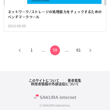
ネットワーク/ストレージの処理能力をチェックするための
ベンチマークツール
2013-09-05
投
1
…
59
…
61
稿
の
ペ
このサイトについて
著者募集
利用者情報の外部送信について
ー
ジ
© SAKURA internet Inc.
送