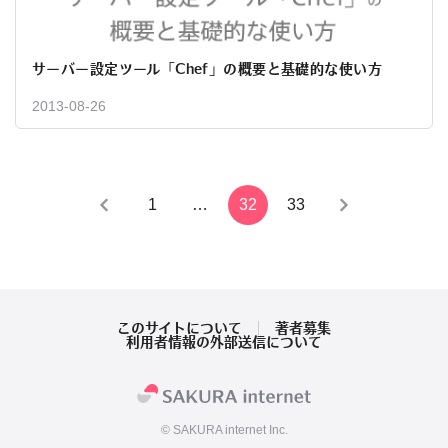
サーバー設定ツール「Chef」の概要と基礎的な使い方
2013-08-26
投
1
…
32
33
稿
の
ペ
このサイトについて
著者募集
利用者情報の外部送信について
ー
ジ
© SAKURA internet Inc.
送