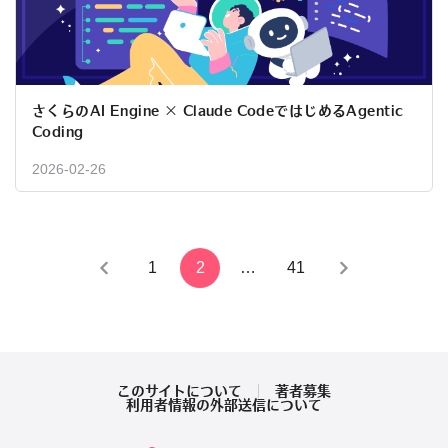
さくらのAI Engine × Claude CodeではじめるAgentic
Coding
2026-02-26
投
1
2
…
41
稿
の
ペ
このサイトについて
著者募集
利用者情報の外部送信について
ー