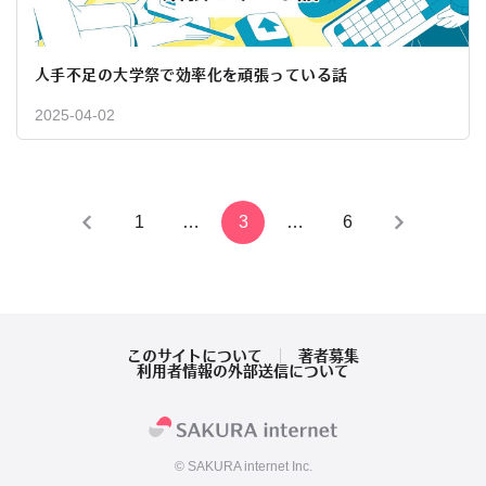
人手不足の大学祭で効率化を頑張っている話
2025-04-02
投
1
…
3
…
6
稿
の
ペ
このサイトについて
著者募集
利用者情報の外部送信について
ー
ジ
© SAKURA internet Inc.
送