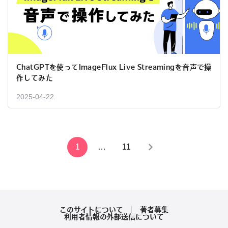
ChatGPTを使ってImageFlux Live Streamingを音声で操
作してみた
2025-04-22
投
1
…
11
稿
の
ペ
このサイトについて
著者募集
利用者情報の外部送信について
ー